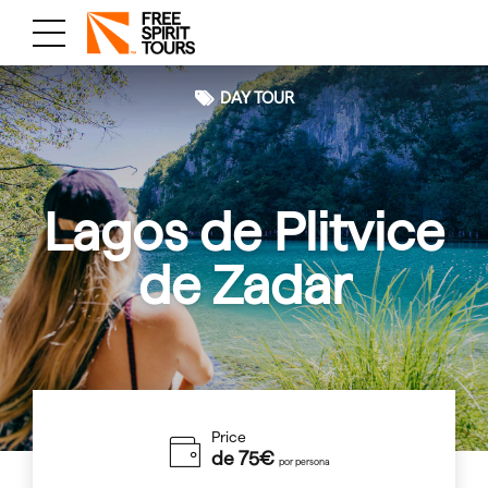
DAY TOUR
Lagos de Plitvice
de Zadar
Price
de 75€
por persona